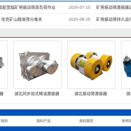
适配宽幅矿用振动筛高负荷作业
2026-07-10
矿用振动筛激振器
：攻克矿山精准筛分难关
2025-08-25
矿用振动筛持久运
器
湖北同步齿式稀油激振器
湖北振动筛激振器
湖
于高科
|
高科产品
|
高科服务
|
新闻