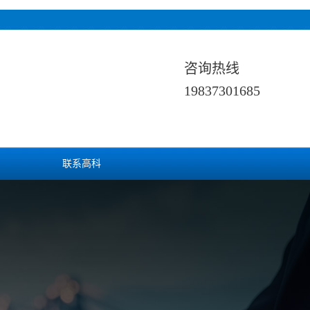
咨询热线
19837301685
联系高科