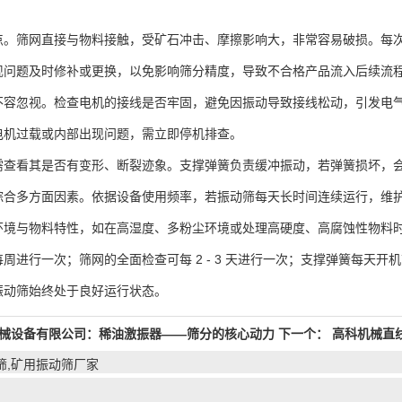
筛网直接与物料接触，受矿石冲击、摩擦影响大，非常容易破损。每次
现问题及时修补或更换，以免影响筛分精度，导致不合格产品流入后续流
忽视。检查电机的接线是否牢固，避免因振动导致接线松动，引发电气
电机过载或内部出现问题，需立即停机排查。
看其是否有变形、断裂迹象。支撑弹簧负责缓冲振动，若弹簧损坏，会
多方面因素。依据设备使用频率，若振动筛每天长时间连续运行，维护
环境与物料特性，如在高湿度、多粉尘环境或处理高硬度、高腐蚀性物料
周进行一次；筛网的全面检查可每 2 - 3 天进行一次；支撑弹簧每天
振动筛始终处于良好运行状态。
械设备有限公司：稀油激振器——筛分的核心动力
下一个：
高科机械直
筛,矿用振动筛厂家