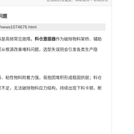
您当前的位置是：
网站首页
>
新闻资讯
问题
m/news1074676.html
是高频常见故障。
料仓激振器
作为破除物料架桥、辅助
可从根源改善堵料问题，选型失误则会引发各类生产隐
、粘性物料附着力强，易抱团堆积形成稳固拱层；料仓
度不足，无法破除物料应力结构，持续出现下料卡顿、断