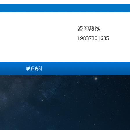
咨询热线
19837301685
联系高科