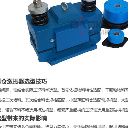
料仓激振器选型技巧
题，需结合实际工况科学选型。首先依据物料特性适配，干颗粒物料可
空振二次堵料。其次结合料仓规格匹配，小型薄壁料仓适配常规机型，大
型，轻微下料不畅选用标准机型，频繁严重起拱的工况需选用重载破拱机
选型带来的实际影响
产带来诸多负面影响。选型力度偏小，无法破除物料拱层，起拱堵料问