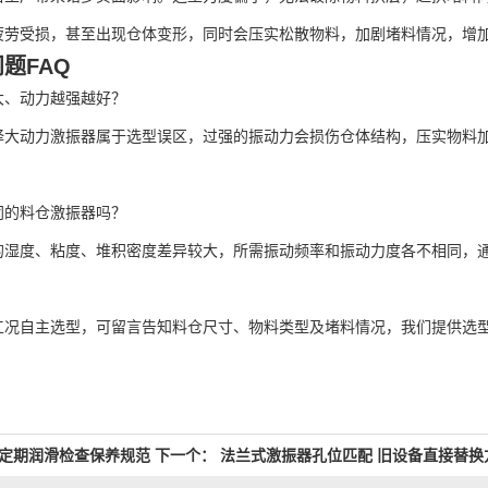
疲劳受损，甚至出现仓体变形，同时会压实松散物料，加剧堵料情况，增
题FAQ
、动力越强越好？
动力激振器属于选型误区，过强的振动力会损伤仓体结构，压实物料加
。
的料仓激振器吗？
度、粘度、堆积密度差异较大，所需振动频率和振动力度各不相同，通
自主选型，可留言告知料仓尺寸、物料类型及堵料情况，我们提供选型
定期润滑检查保养规范
下一个：
法兰式激振器孔位匹配 旧设备直接替换