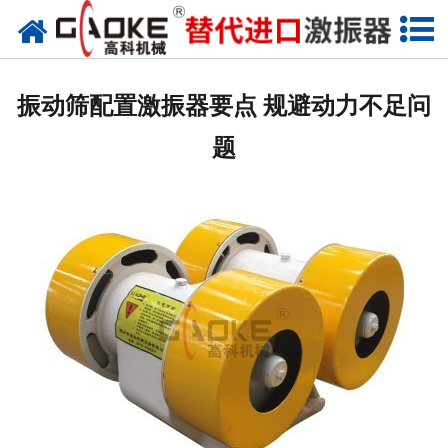
首页
关于高科
振动筛配置激振器要点 规避动力不足问
高科产品
题
高科服务
新闻资讯
联系高科