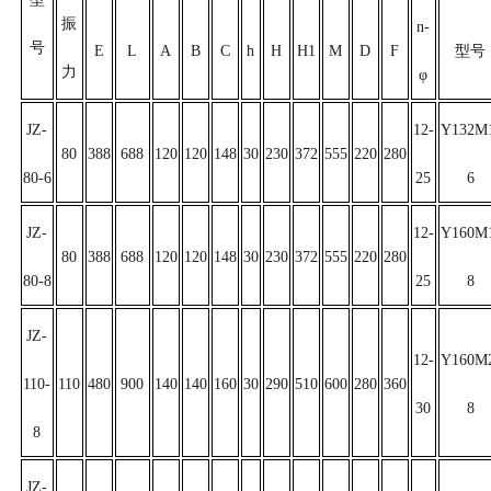
振
n-
号
E
L
A
B
C
h
H
H1
M
D
F
型号
力
φ
JZ-
12-
Y132M
80
388
688
120
120
148
30
230
372
555
220
280
80-6
25
6
JZ-
12-
Y160M
80
388
688
120
120
148
30
230
372
555
220
280
80-8
25
8
JZ-
12-
Y160M
110-
110
480
900
140
140
160
30
290
510
600
280
360
30
8
8
JZ-