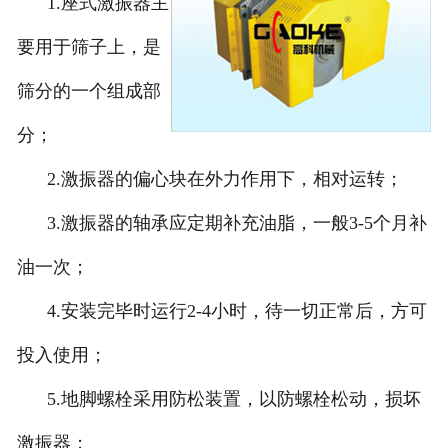
1.
座式激振器主
要用于筛子上，是
筛分的一个组成部
分；
2.
激振器的偏心块在外力作用下，相对运转；
3.
激振器的轴承应定期补充油脂，一般
3-5
个月补
油一次；
4.
安装完毕时运行
2-4
小时，待一切正常后，方可
投入使用；
5.
地脚螺栓采用防松装置，以防螺栓松动，损坏
激振器；