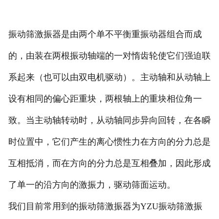
振动筛激振器是由两个单不平衡重振动器组合而成
的，由装在两根振动轴端的一对惰齿轮使它们强迫联
系起来（也可以由双电机驱动）。主动轴和从动轴上
设有相同的偏心距重块，两根轴上的重块相位角一
致。当主动轴转动时，从动轴同步异向回转，在各瞬
时位置中，它们产生的离心惯性力在方向的分力总是
互相抵消，而在方向的分力总是互相叠加，因此形成
了单一的沿方向的激振力，驱动筛面运动。
我们目前常用到的振动筛激振器为YZU振动筛激振