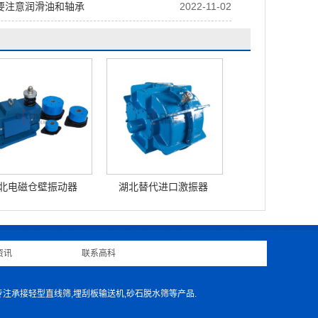
要注意润滑油和轴承
2022-11-02
北电磁仓壁振动器
湖北替代进口激振器
资讯
|
联系高科
|
专注承接轻型直线筛,埋刮板输送机,砂石脱水筛等产品.