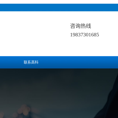
咨询热线
19837301685
联系高科