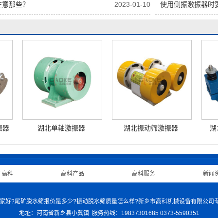
注意那些？
2023-01-10
使用侧振激振器时
振器
湖北单轴激振器
湖北振动筛激振器
湖
于高科
|
高科产品
|
高科服务
|
新闻
 强力筛哪家好?尾矿脱水筛报价是多少?振动脱水筛质量怎么样?新乡市高科机械设备有限公司
地址：河南省新乡县小冀镇 服务热线：19837301685 0373-5590351