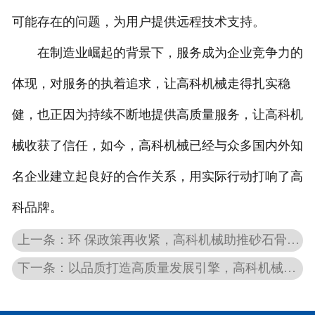
可能存在的问题，为用户提供远程技术支持。
在制造业崛起的背景下，服务成为企业竞争力的
体现，对服务的执着追求，让高科机械走得扎实稳
健，也正因为持续不断地提供高质量服务，让高科机
械收获了信任，如今，高科机械已经与众多国内外知
名企业建立起良好的合作关系，用实际行动打响了高
科品牌。
上一条：环 保政策再收紧，高科机械助推砂石骨料生产线环 保升级
下一条：以品质打造高质量发展引擎，高科机械稳步迈向发展新台阶